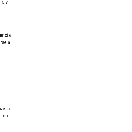
jo y
gencia
rse a
ias a
a su