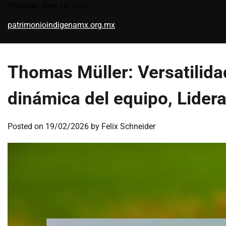
Skip
Thursday, June 18, 2026
to
patrimonioindigenamx.org.mx
content
Thomas Müller: Versatilidad
dinámica del equipo, Lider
Posted on
19/02/2026
by
Felix Schneider