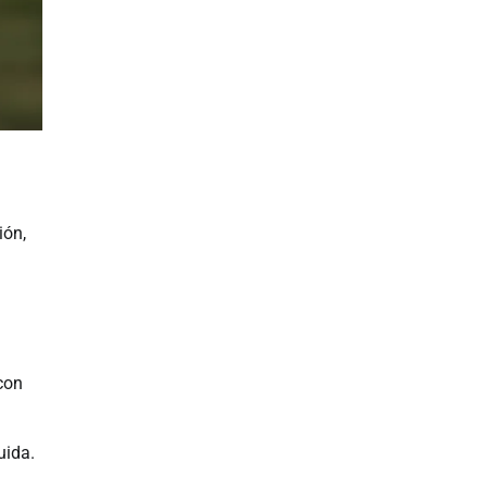
ión,
con
uida.