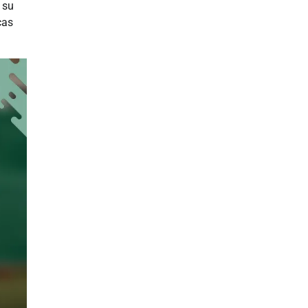
 su
cas