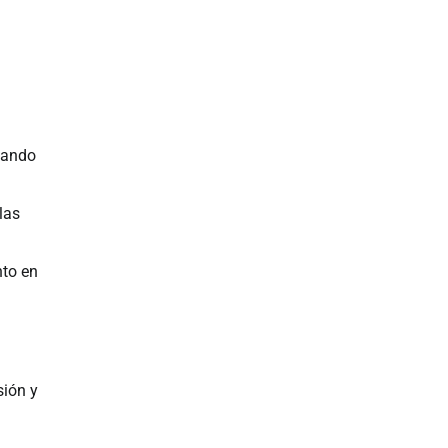
eando
las
nto en
sión y