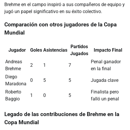
Brehme en el campo inspiró a sus compañeros de equipo y
jugó un papel significativo en su éxito colectivo.
Comparación con otros jugadores de la Copa
Mundial
Partidos
Jugador
Goles
Asistencias
Impacto Final
Jugados
Andreas
Penal ganador
2
1
7
Brehme
en la final
Diego
0
5
5
Jugada clave
Maradona
Roberto
Finalista pero
1
0
5
Baggio
falló un penal
Legado de las contribuciones de Brehme en la
Copa Mundial