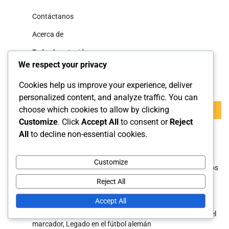
Contáctanos
Acerca de
Todo el contenido
We respect your privacy
Buscar
Cookies help us improve your experience, deliver
personalized content, and analyze traffic. You can
Search
choose which cookies to allow by clicking
for:
Customize
. Click
Accept All
to consent or
Reject
All
to decline non-essential cookies.
Publicaciones recientes
Customize
Jürgen Klinsmann: Actuaciones en Copas del Mundo, Hitos
como entrenador, Éxitos en clubes
Reject All
Toni Kroos: Infancia, logros en clubes, papel internacional
Accept All
Gerd Müller: Cambiando roles de delantero, Influencia en el
marcador, Legado en el fútbol alemán