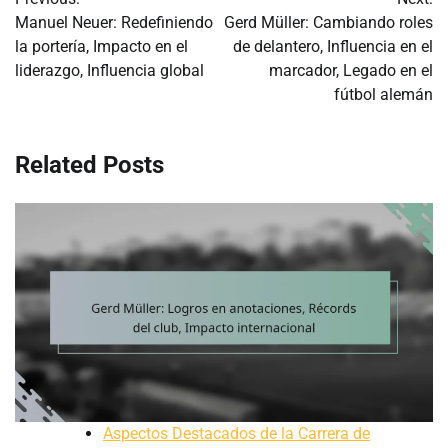
navigation
Manuel Neuer: Redefiniendo
Gerd Müller: Cambiando roles
la portería, Impacto en el
de delantero, Influencia en el
liderazgo, Influencia global
marcador, Legado en el
fútbol alemán
Related Posts
Aspectos Destacados de la Carrera de