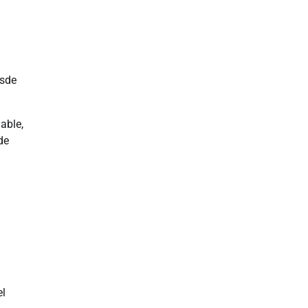
esde
able,
de
el