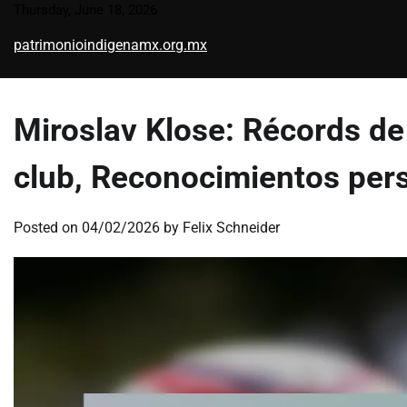
Skip
Thursday, June 18, 2026
to
patrimonioindigenamx.org.mx
content
Miroslav Klose: Récords de
club, Reconocimientos per
Posted on
04/02/2026
by
Felix Schneider