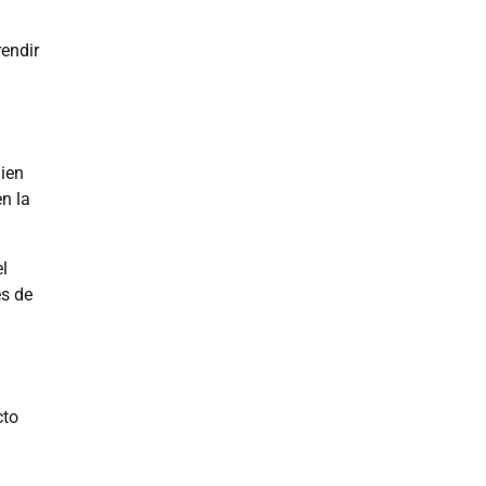
rendir
uien
n la
el
és de
cto