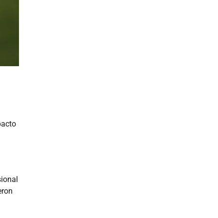
pacto
sional
eron