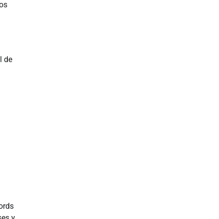
los
l de
ords
ses y