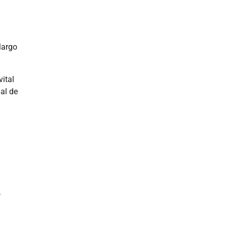
largo
ital
al de
o