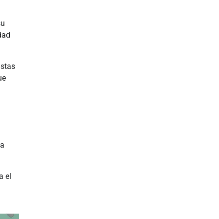
su
dad
istas
ue
 a
a el