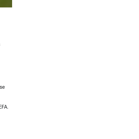
s
 se
EFA.