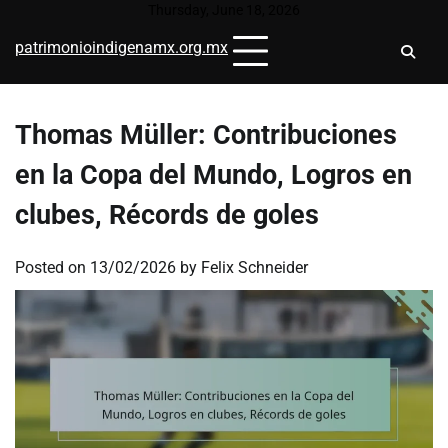
Skip
Thursday, June 18, 2026
to
patrimonioindigenamx.org.mx
content
Thomas Müller: Contribuciones
en la Copa del Mundo, Logros en
clubes, Récords de goles
Posted on
13/02/2026
by
Felix Schneider