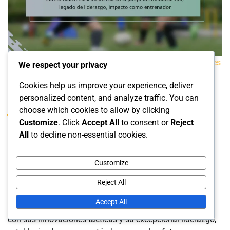
Impacto de los Jugadores de Fútbol Alemanes
We respect your privacy
Cookies help us improve your experience, deliver
Lothar Matthäus: Influencia en el
personalized content, and analyze traffic. You can
juego del mediocampo, legado de
choose which cookies to allow by clicking
Customize
. Click
Accept All
to consent or
Reject
liderazgo, impacto como entrenador
All
to decline non-essential cookies.
Felix Schneider
Customize
27/02/2026
0
Reject All
Accept All
Lothar Matthäus revolucionó el juego en el mediocampo
con sus innovaciones tácticas y su excepcional liderazgo,