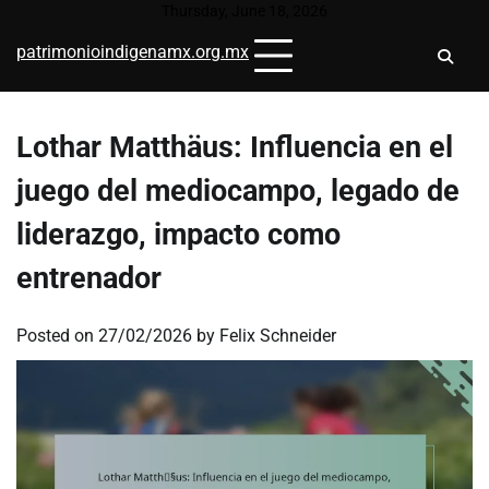
Skip
Thursday, June 18, 2026
to
patrimonioindigenamx.org.mx
content
Lothar Matthäus: Influencia en el
juego del mediocampo, legado de
liderazgo, impacto como
entrenador
Posted on
27/02/2026
by
Felix Schneider