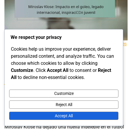
We respect your privacy
Impacto de los Jugadores de Fútbol Alemanes
Cookies help us improve your experience, deliver
personalized content, and analyze traffic. You can
Miroslav Klose: Impacto en el goleo,
choose which cookies to allow by clicking
legado internacional, inspiración
Customize
. Click
Accept All
to consent or
Reject
All
to decline non-essential cookies.
juvenil
Customize
Felix Schneider
10/02/2026
Reject All
0
Accept All
Miroslav Klose ha dejado una huella indeleble en el fútbol