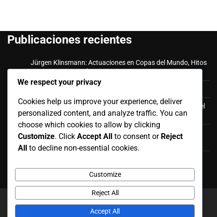
Publicaciones recientes
Jürgen Klinsmann: Actuaciones en Copas del Mundo, Hitos
como entrenador, Éxitos en clubes
We respect your privacy
Toni Kroos: Infancia, logros en clubes, papel internacional
Cookies help us improve your experience, deliver
Gerd Müller: Cambiando roles de delantero, Influencia en el
personalized content, and analyze traffic. You can
marcador, Legado en el fútbol alemán
choose which cookies to allow by clicking
Andreas Brehme: Gloria en la Copa del Mundo, Logros en
Customize
. Click
Accept All
to consent or
Reject
clubes, Hitos personales
All
to decline non-essential cookies.
Manuel Neuer: Redefiniendo la portería, Impacto en el
liderazgo, Influencia global
Customize
Reject All
Copyright © 2026
patrimonioindigenamx.org.mx
Theme:
Accept All
News Report By
Adore Themes
.