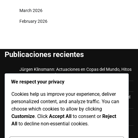
March 2026
February 2026
Publicaciones recientes
Jürgen Klinsmann: Actuaciones en Copas del Mundo, Hitos
como entrenador, Éxitos en clubes
We respect your privacy
Toni Kroos: Infancia, logros en clubes, papel internacional
Cookies help us improve your experience, deliver
Gerd Müller: Cambiando roles de delantero, Influencia en el
personalized content, and analyze traffic. You can
marcador, Legado en el fútbol alemán
choose which cookies to allow by clicking
Andreas Brehme: Gloria en la Copa del Mundo, Logros en
Customize
. Click
Accept All
to consent or
Reject
clubes, Hitos personales
All
to decline non-essential cookies.
Manuel Neuer: Redefiniendo la portería, Impacto en el
liderazgo, Influencia global